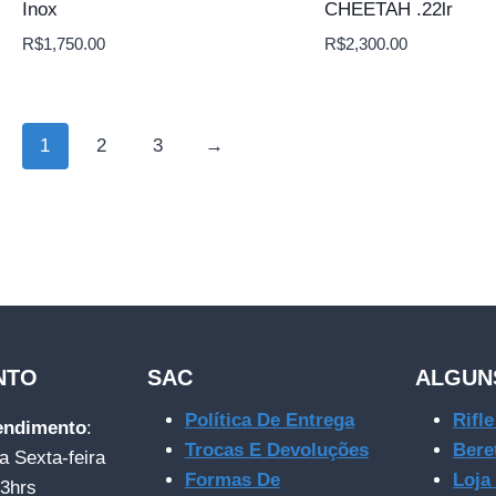
Inox
CHEETAH .22lr
R$
1,750.00
R$
2,300.00
1
2
3
→
NTO
SAC
ALGUN
Política De Entrega
Rifl
tendimento
:
Trocas E Devoluções
Bere
a Sexta-feira
Formas De
Loja
23hrs