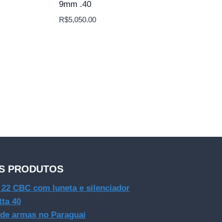
9mm .40
R$
5,050.00
S PRODUTOS
e 22 CBC com luneta e silenciador
tta 40
 de armas no Paraguai