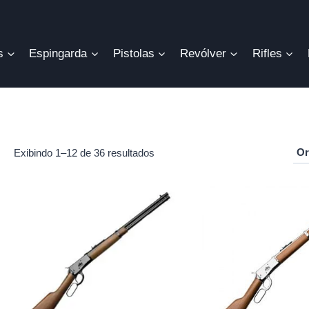
s
Espingarda
Pistolas
Revólver
Rifles
Exibindo 1–12 de 36 resultados
r
o
mo