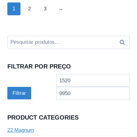
1
2
3
→
Pesquisar
Pesqui
por:
FILTRAR POR PREÇO
Preço
Pre
mínimo
má
Filtrar
PRODUCT CATEGORIES
22 Magnum