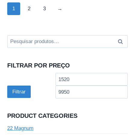
1
2
3
→
Pesquisar
Pesqui
por:
FILTRAR POR PREÇO
Preço
Pre
mínimo
má
Filtrar
PRODUCT CATEGORIES
22 Magnum