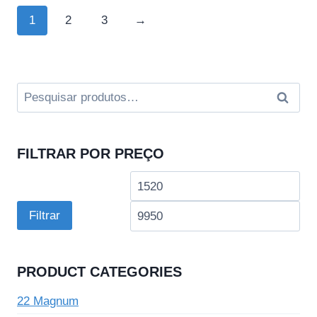
1
2
3
→
Pesquisar
Pesqui
por:
FILTRAR POR PREÇO
Preço
Pre
mínimo
má
Filtrar
PRODUCT CATEGORIES
22 Magnum