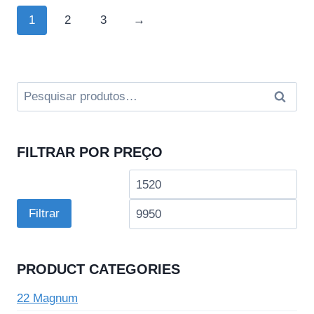
1
2
3
→
Pesquisar
Pesqui
por:
FILTRAR POR PREÇO
Preço
Pre
mínimo
má
Filtrar
PRODUCT CATEGORIES
22 Magnum