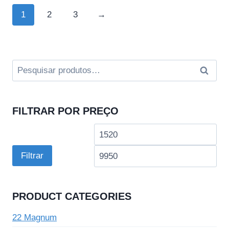
1
2
3
→
Pesquisar
Pesquis
por:
FILTRAR POR PREÇO
Preço
Pre
mínimo
má
Filtrar
PRODUCT CATEGORIES
22 Magnum