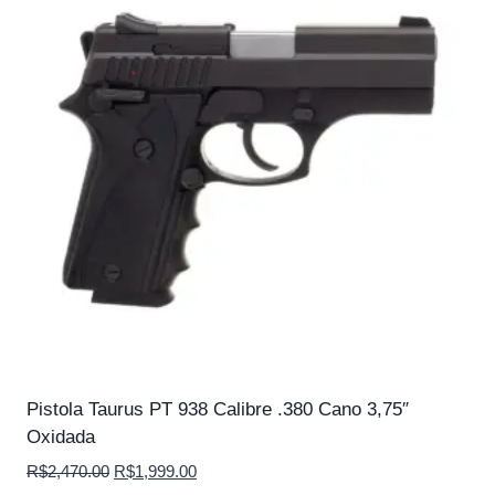
Pistola Taurus PT 938 Calibre .380 Cano 3,75″
Oxidada
O
O
R$
2,470.00
R$
1,999.00