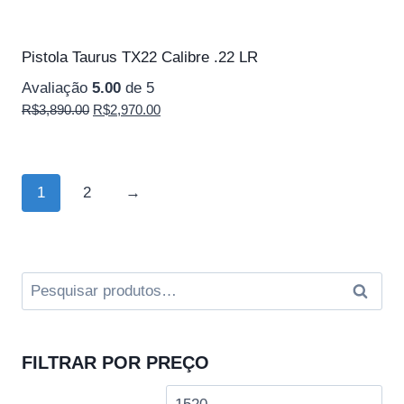
Pistola Taurus TX22 Calibre .22 LR
Avaliação
5.00
de 5
O
O
R$
3,890.00
R$
2,970.00
preço
preço
original
atual
era:
é:
1
2
→
R$3,890.00.
R$2,970.00.
Pesquisar
Pesquis
por:
FILTRAR POR PREÇO
Preço
Pre