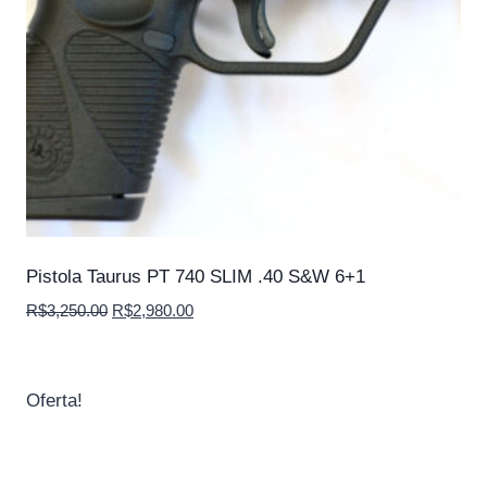
Pistola Taurus PT 740 SLIM .40 S&W 6+1
O
O
R$
3,250.00
R$
2,980.00
preço
preço
original
atual
era:
é:
Oferta!
R$3,250.00.
R$2,980.00.