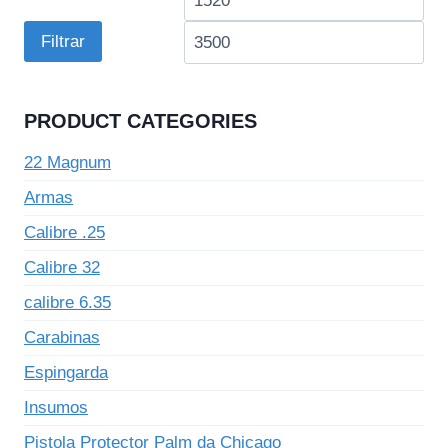
mínimo
má
Filtrar
PRODUCT CATEGORIES
22 Magnum
Armas
Calibre .25
Calibre 32
calibre 6.35
Carabinas
Espingarda
Insumos
Pistola Protector Palm da Chicago