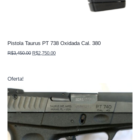
Pistola Taurus PT 738 Oxidada Cal. 380
O
O
R$
3,450.00
R$
2,750.00
preço
preço
original
atual
era:
é:
Oferta!
R$3,450.00.
R$2,750.00.