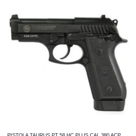
PISTOLA TAURUS PT 58 HC PLUS CAL.380 ACP,