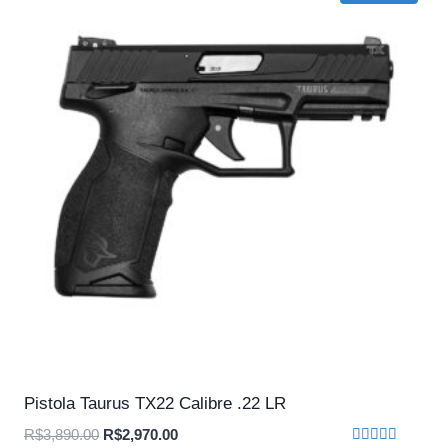
Pistola Taurus TX22 Calibre .22 LR
O
O
R$
3,890.00
R$
2,970.00