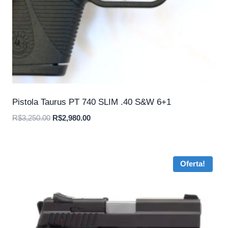
Pistola Taurus PT 740 SLIM .40 S&W 6+1
O
O
R$
3,250.00
R$
2,980.00
preço
preço
original
atual
era:
é:
Oferta!
R$3,250.00.
R$2,980.00.