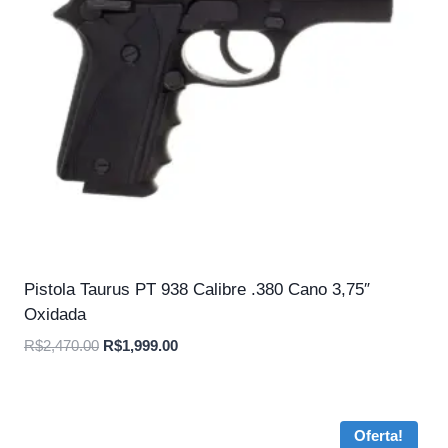
Pistola Taurus PT 938 Calibre .380 Cano 3,75″
Oxidada
O
O
R$
2,470.00
R$
1,999.00
preço
preço
original
atual
era:
é:
Oferta!
R$2,470.00.
R$1,999.00.