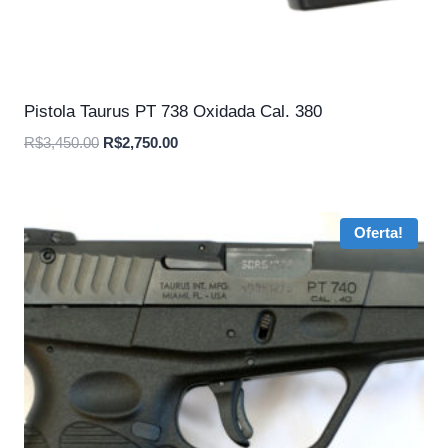
Pistola Taurus PT 738 Oxidada Cal. 380
O
O
R$
3,450.00
R$
2,750.00
preço
preço
original
atual
era:
é:
Oferta!
R$3,450.00.
R$2,750.00.