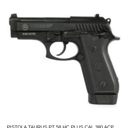
PISTOLA TAURUS PT 58 HC PLUS CAL.380 ACP,