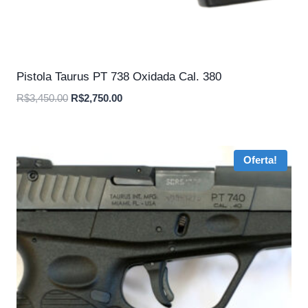
Pistola Taurus PT 738 Oxidada Cal. 380
O
O
R$
3,450.00
R$
2,750.00
preço
preço
original
atual
era:
é:
Oferta!
R$3,450.00.
R$2,750.00.