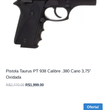
Pistola Taurus PT 938 Calibre .380 Cano 3,75″
Oxidada
O
O
R$
2,470.00
R$
1,999.00
preço
preço
original
atual
era:
é:
Oferta!
R$2,470.00.
R$1,999.00.