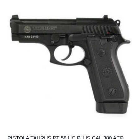
PISTOLA TAURUS PT 58 HC PLUS CAL.380 ACP,