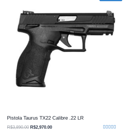
Pistola Taurus TX22 Calibre .22 LR
O
O
R$
3,890.00
R$
2,970.00