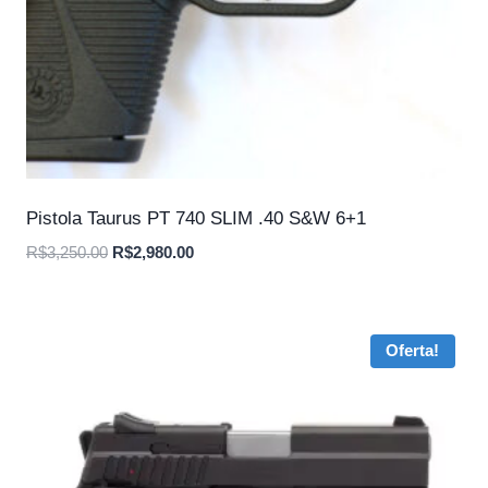
Pistola Taurus PT 740 SLIM .40 S&W 6+1
O
O
R$
3,250.00
R$
2,980.00
preço
preço
original
atual
era:
é:
Oferta!
R$3,250.00.
R$2,980.00.