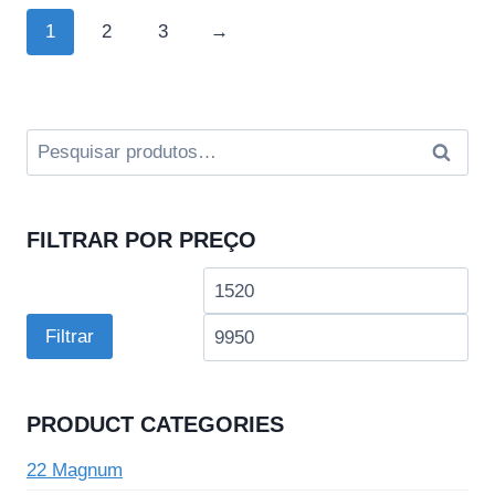
1
2
3
→
Pesquisar
Pesqui
por:
FILTRAR POR PREÇO
Preço
Pre
mínimo
má
Filtrar
PRODUCT CATEGORIES
22 Magnum