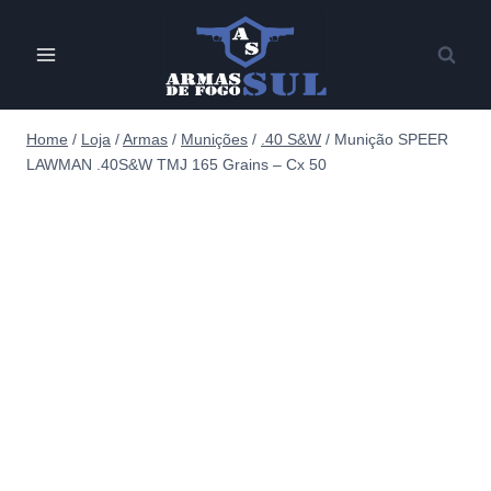
Pular
para
o
Conteúdo
Home
/
Loja
/
Armas
/
Munições
/
.40 S&W
/
Munição SPEER
LAWMAN .40S&W TMJ 165 Grains – Cx 50