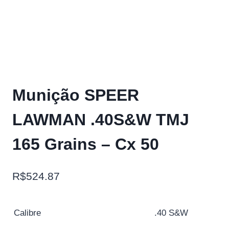
Munição SPEER
LAWMAN .40S&W TMJ
165 Grains – Cx 50
R$
524.87
Calibre
.40 S&W