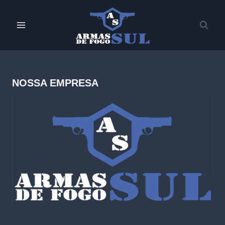
Pular
para
o
Conteúdo
NOSSA EMPRESA