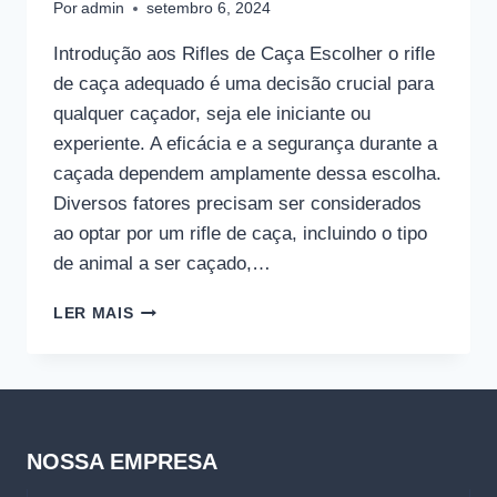
Por
admin
setembro 6, 2024
Introdução aos Rifles de Caça Escolher o rifle
de caça adequado é uma decisão crucial para
qualquer caçador, seja ele iniciante ou
experiente. A eficácia e a segurança durante a
caçada dependem amplamente dessa escolha.
Diversos fatores precisam ser considerados
ao optar por um rifle de caça, incluindo o tipo
de animal a ser caçado,…
OS
LER MAIS
MELHORES
RIFLES
PARA
CAÇA:
UMA
ANÁLISE
NOSSA EMPRESA
COMPLETA