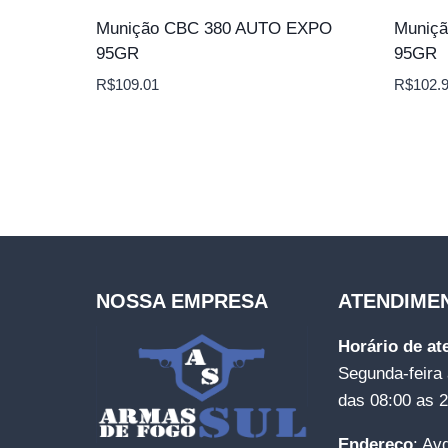
Munição CBC 380 AUTO EXPO
Muniç
95GR
95GR
R$
109.01
R$
102.
NOSSA EMPRESA
ATENDIME
Horário de a
Segunda-feira 
das 08:00 as 
Endereço
: Av