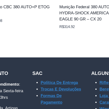
ão CBC 380 AUTO+P ETOG
Munição Federal 380 AUT
HYDRA-SHOCK AMERIC
EAGLE 90 GR – CX 20
98
R$
314.92
NTO
SAC
ALGUN
Política De Entrega
Rifl
tendimento
:
Trocas E Devoluções
Bere
a Sexta-feira
Formas De
Loja
23hrs
Pagamento
Cara
da. Artigas
Winc