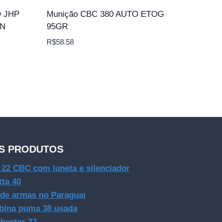
O JHP
Munição CBC 380 AUTO ETOG
AN
95GR
R$
58.58
S PRODUTOS
e 22 CBC com luneta e silenciador
tta 40
 de armas no Paraguai
bina puma 38 usada
hester 22