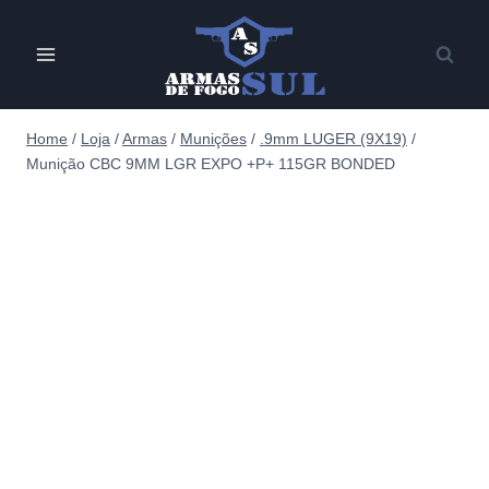
Pular
para
o
Conteúdo
Home
/
Loja
/
Armas
/
Munições
/
.9mm LUGER (9X19)
/
Munição CBC 9MM LGR EXPO +P+ 115GR BONDED