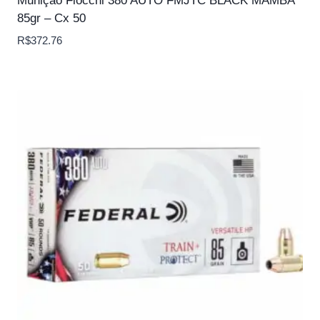
Munição Fiocchi 380 AUTO FMJTC BLACK MAMBA
85gr – Cx 50
R$
372.76