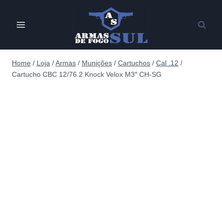
Pular
para
o
Conteúdo
Home
/
Loja
/
Armas
/
Munições
/
Cartuchos
/
Cal .12
/
Cartucho CBC 12/76.2 Knock Velox M3″ CH-SG