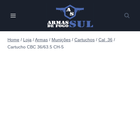
Pular
para
o
Conteúdo
Home
/
Loja
/
Armas
/
Munições
/
Cartuchos
/
Cal .36
/
Cartucho CBC 36/63.5 CH-5