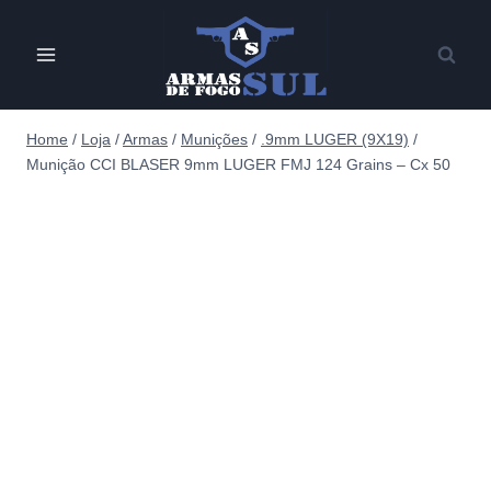
Pular
para
o
Conteúdo
Home
/
Loja
/
Armas
/
Munições
/
.9mm LUGER (9X19)
/
Munição CCI BLASER 9mm LUGER FMJ 124 Grains – Cx 50