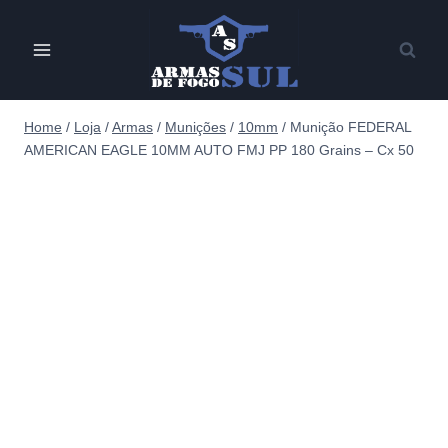
Pular
para
o
Conteúdo
Home
/
Loja
/
Armas
/
Munições
/
10mm
/
Munição FEDERAL
AMERICAN EAGLE 10MM AUTO FMJ PP 180 Grains – Cx 50