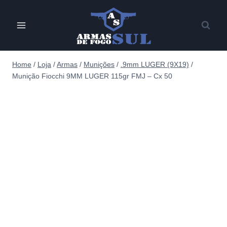
Pular
para
o
Conteúdo
Home
/
Loja
/
Armas
/
Munições
/
.9mm LUGER (9X19)
/
Munição Fiocchi 9MM LUGER 115gr FMJ – Cx 50