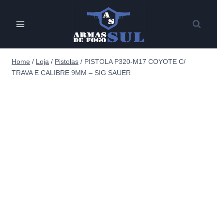
Pular
para
o
Conteúdo
Home
/
Loja
/
Pistolas
/
PISTOLA P320-M17 COYOTE C/
TRAVA E CALIBRE 9MM – SIG SAUER