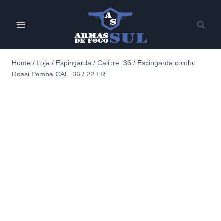
Pular
para
o
Conteúdo
Home
/
Loja
/
Espingarda
/
Calibre .36
/
Espingarda combo
Rossi Pomba CAL. 36 / 22 LR