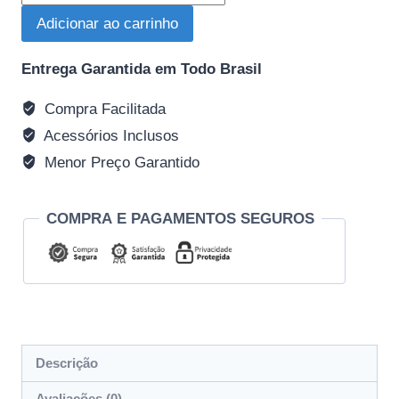
combo
Adicionar ao carrinho
Rossi
Pomba
Entrega Garantida em Todo Brasil
CAL.
36
Compra Facilitada
/
Acessórios Inclusos
22
Menor Preço Garantido
LR
quantidade
COMPRA E PAGAMENTOS SEGUROS
Descrição
Avaliações (0)