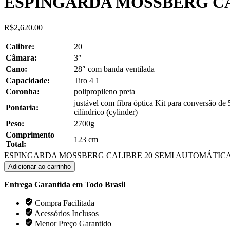
ESPINGARDA MOSSBERG CA
R$
2,620.00
Calibre:
20
Câmara:
3″
Cano:
28″ com banda ventilada
Capacidade:
Tiro 4 1
Coronha:
polipropileno preta
justável com fibra óptica Kit para conversão de
Pontaria:
cilíndrico (cylinder)
Peso:
2700g
Comprimento
123 cm
Total:
ESPINGARDA MOSSBERG CALIBRE 20 SEMI AUTOMÁTICA q
Adicionar ao carrinho
Entrega Garantida em Todo Brasil
Compra Facilitada
Acessórios Inclusos
Menor Preço Garantido