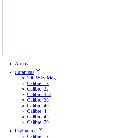
Armas
Carabinas
300 WIN Mag
Calibre .17
Calibre .22
Calibre .357
Calibre .38
Calibre .40
Calibre .44
Calibre .45
Calibre .70
Espingarda
Calibre .12