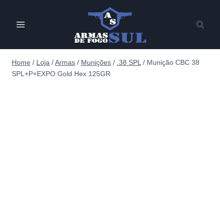
Pular
para
o
Conteúdo
Home
/
Loja
/
Armas
/
Munições
/
.38 SPL
/
Munição CBC 38
SPL+P+EXPO Gold Hex 125GR