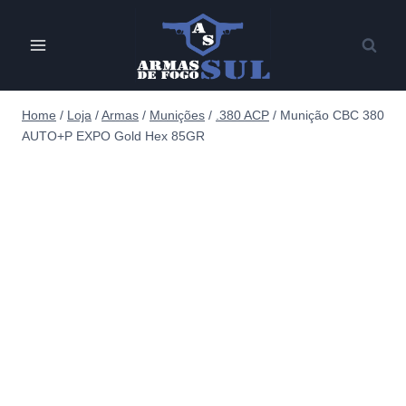
Pular
para
o
Conteúdo
Home
/
Loja
/
Armas
/
Munições
/
.380 ACP
/
Munição CBC 380
AUTO+P EXPO Gold Hex 85GR