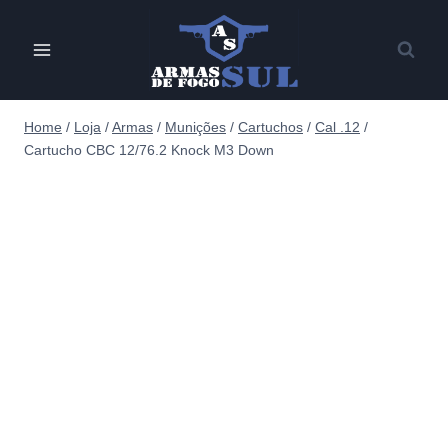
Pular
para
o
Conteúdo
Home
/
Loja
/
Armas
/
Munições
/
Cartuchos
/
Cal .12
/
Cartucho CBC 12/76.2 Knock M3 Down