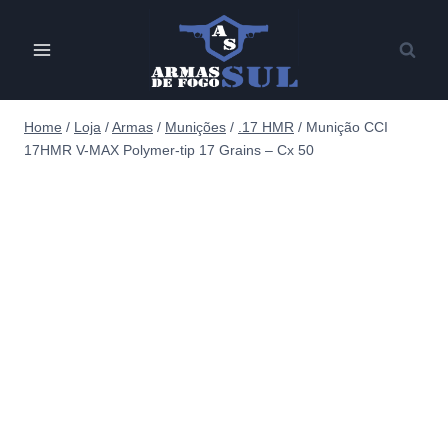
Pular
para
o
Conteúdo
Home
/
Loja
/
Armas
/
Munições
/
.17 HMR
/
Munição CCI
17HMR V-MAX Polymer-tip 17 Grains – Cx 50