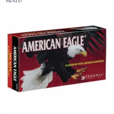
R$
743.57