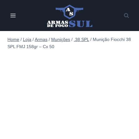
Pular
para
o
Conteúdo
Home
/
Loja
/
Armas
/
Munições
/
.38 SPL
/
Munição Fiocchi 38
SPL FMJ 158gr – Cx 50