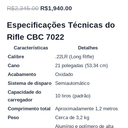
O
O
R$
2,345.00
R$
1,940.00
preço
preço
Especificações Técnicas do
original
atual
Rifle CBC 7022
era:
é:
R$2,345.00.
R$1,940.00.
Características
Detalhes
Calibre
.22LR (Long Rifle)
Cano
21 polegadas (53,34 cm)
Acabamento
Oxidado
Sistema de disparo
Semiautomático
Capacidade do
10 tiros (padrão)
carregador
Comprimento total
Aproximadamente 1,2 metros
Peso
Cerca de 3,2 kg
Alumínio e polímero de alta