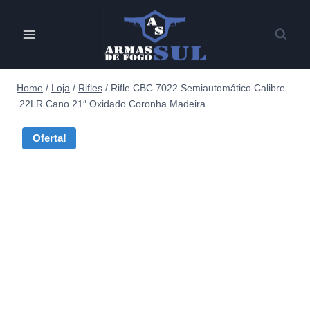
Pular
para
o
Conteúdo
Home
/
Loja
/
Rifles
/
Rifle CBC 7022 Semiautomático Calibre
.22LR Cano 21″ Oxidado Coronha Madeira
Oferta!