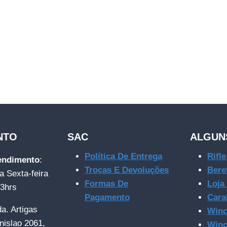
NTO
SAC
ALGUN
Política De Entrega
Rifl
tendimento
:
Trocas E Devoluções
Bere
a Sexta-feira
Formas De
Loja
23hrs
Pagamento
Cara
da. Artigas
Winc
nislao 2061,
Winc