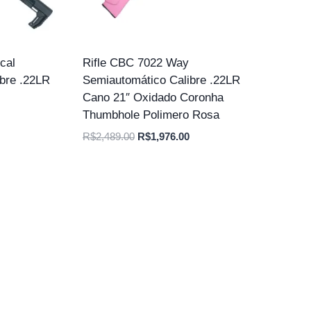
cal
Rifle CBC 7022 Way
bre .22LR
Semiautomático Calibre .22LR
Cano 21″ Oxidado Coronha
Thumbhole Polimero Rosa
O
preço
O
O
R$
2,489.00
R$
1,976.00
atual
preço
preço
é:
original
atual
.
R$1,980.00.
era:
é:
R$2,489.00.
R$1,976.00.