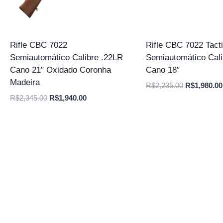
Rifle CBC 7022
Rifle CBC 7022 Tacti
Semiautomático Calibre .22LR
Semiautomático Cali
Cano 21″ Oxidado Coronha
Cano 18″
Madeira
O
R$
2,235.00
R$
1,980.00
preço
O
O
R$
2,345.00
R$
1,940.00
original
preço
preço
era:
original
atual
R$2,235.00
era:
é:
R$2,345.00.
R$1,940.00.