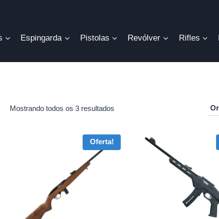
s
Espingarda
Pistolas
Revólver
Rifles
Mostrando todos os 3 resultados
r
Oferta!
o
mo