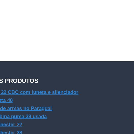
S PRODUTOS
e 22 CBC com luneta e silenciador
tta 40
 de armas no Paraguai
bina puma 38 usada
hester 22
hester 38