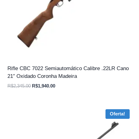
Rifle CBC 7022 Semiautomático Calibre .22LR Cano
21″ Oxidado Coronha Madeira
O
O
R$
2,345.00
R$
1,940.00
preço
preço
original
atual
era:
é:
Oferta!
R$2,345.00.
R$1,940.00.