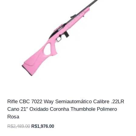
Rifle CBC 7022 Way Semiautomático Calibre .22LR
Cano 21″ Oxidado Coronha Thumbhole Polimero
Rosa
O
O
R$
2,489.00
R$
1,976.00
preço
preço