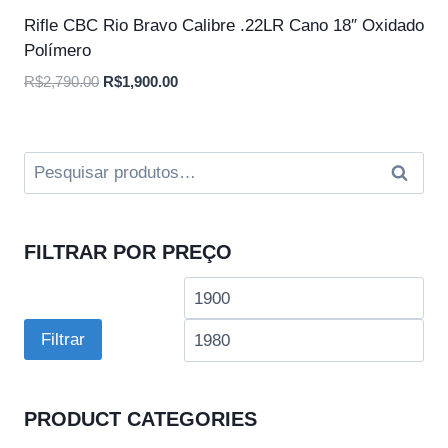
Rifle CBC Rio Bravo Calibre .22LR Cano 18″ Oxidado
Polímero
O
O
R$
2,790.00
R$
1,900.00
preço
preço
original
atual
era:
é:
Pesquisar
Pesqui
R$2,790.00.
R$1,900.00.
por:
FILTRAR POR PREÇO
Preço
Pre
mínimo
má
Filtrar
PRODUCT CATEGORIES