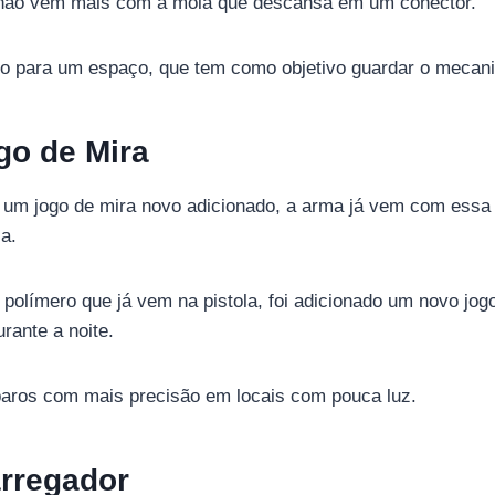
o não vem mais com a mola que descansa em um conector.
eto para um espaço, que tem como objetivo guardar o mecan
go de Mira
 um jogo de mira novo adicionado, a arma já vem com essa 
a.
polímero que já vem na pistola, foi adicionado um novo jog
urante a noite.
paros com mais precisão em locais com pouca luz.
arregador