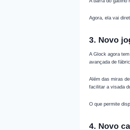
A barra do gatilh
Agora, ela vai dir
3. Novo jo
A Glock agora tem
avançada de fábric
Além das miras de 
facilitar a visada d
O que permite dis
4. Novo c