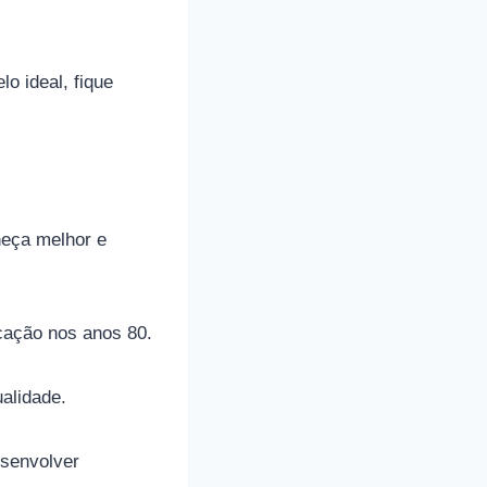
o ideal, fique
heça melhor e
cação nos anos 80.
alidade.
esenvolver