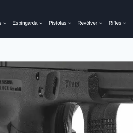
s
Espingarda
Pistolas
Revólver
Rifles