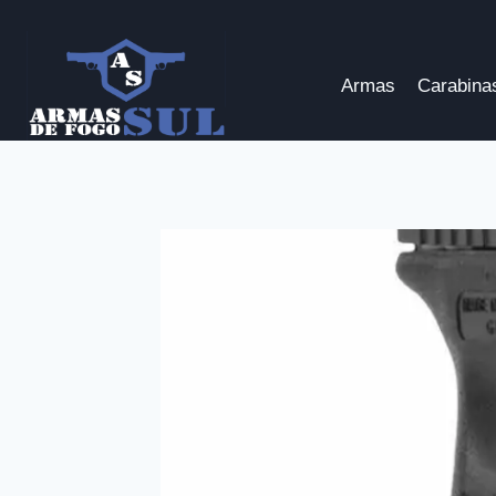
Pular
para
o
Armas
Carabina
Conteúdo