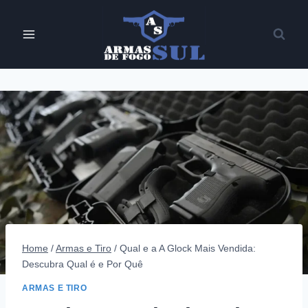
Pular
para
o
Conteúdo
Home
/
Armas e Tiro
/
Qual e a A Glock Mais Vendida:
Descubra Qual é e Por Quê
ARMAS E TIRO