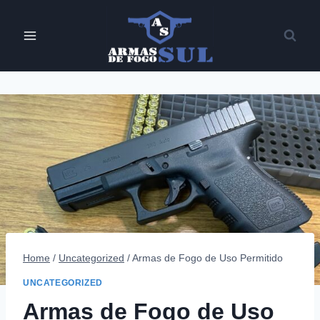
Pular
para
o
Conteúdo
Home
/
Uncategorized
/
Armas de Fogo de Uso Permitido
UNCATEGORIZED
Armas de Fogo de Uso