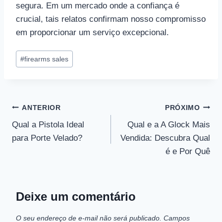
segura. Em um mercado onde a confiança é
crucial, tais relatos confirmam nosso compromisso
em proporcionar um serviço excepcional.
Tags
#
firearms sales
do
Post:
Navegação
ANTERIOR
PRÓXIMO
Qual a Pistola Ideal
Qual e a A Glock Mais
de
para Porte Velado?
Vendida: Descubra Qual
Post
é e Por Quê
Deixe um comentário
O seu endereço de e-mail não será publicado.
Campos