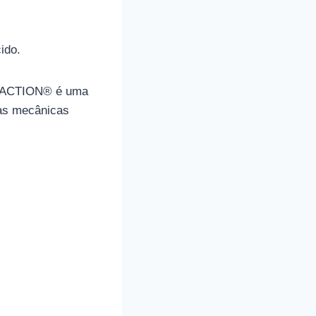
ido.
FE ACTION® é uma
ias mecânicas