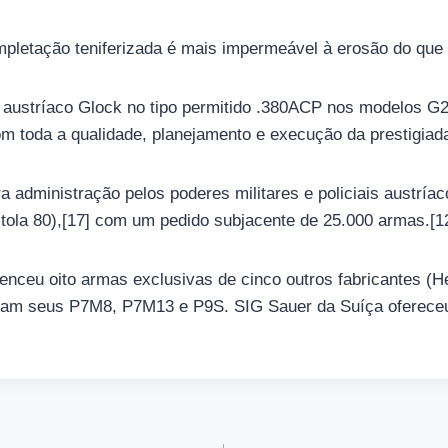
pletação teniferizada é mais impermeável à erosão do que 
 austríaco Glock no tipo permitido .380ACP nos modelos G
m toda a qualidade, planejamento e execução da prestigiad
 administração pelos poderes militares e policiais austría
stola 80),[17] com um pedido subjacente de 25.000 armas.[1
enceu oito armas exclusivas de cinco outros fabricantes (H
ram seus P7M8, P7M13 e P9S. SIG Sauer da Suíça oferece