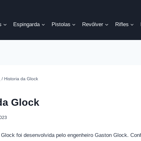
s
Espingarda
Pistolas
Revólver
Rifles
d
/
Historia da Glock
da Glock
2023
a Glock foi desenvolvida pelo engenheiro Gaston Glock. Co