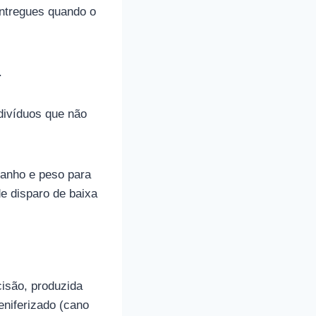
entregues quando o
.
divíduos que não
anho e peso para
de disparo de baixa
cisão, produzida
niferizado (cano