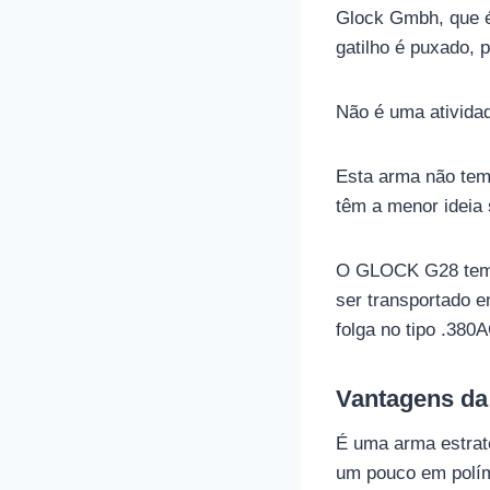
Glock Gmbh, que é
gatilho é puxado, p
Não é uma atividad
Esta arma não tem 
têm a menor ideia 
O GLOCK G28 tem u
ser transportado e
folga no tipo .380
Vantagens da
É uma arma estraté
um pouco em polím