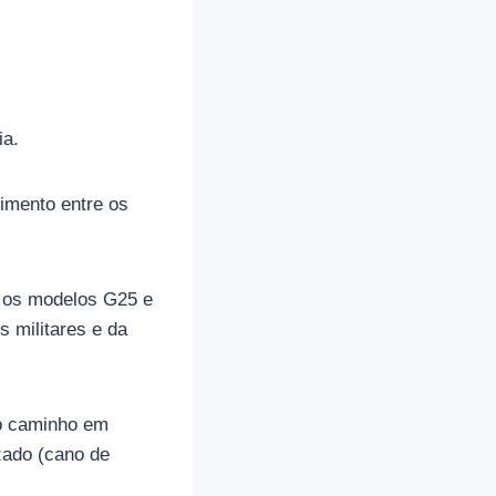
ia.
imento entre os
 os modelos G25 e
 militares e da
do caminho em
zado (cano de