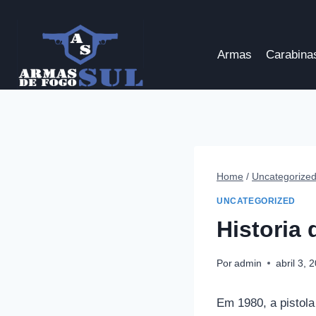
Pular
para
o
Armas
Carabina
Conteúdo
Home
/
Uncategorize
UNCATEGORIZED
Historia 
Por
admin
abril 3, 
Em 1980, a pistol