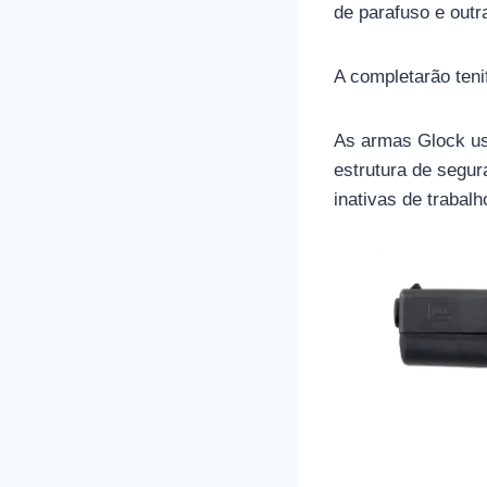
de parafuso e out
A completarão teni
As armas Glock us
estrutura de segu
inativas de trabal