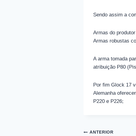
Sendo assim a com
Armas do produtor
Armas robustas co
A arma tomada para
atribuição P80 (Pi
Por fim Glock 17 v
Alemanha oferece
P220 e P226;
Navegação
ANTERIOR