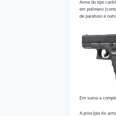
Arma do tipo canhã
em polímero (cont
de parafuso e out
Em suma a complet
A princípio As arm