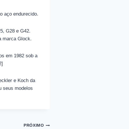
o aço endurecido.
25, G28 e G42.
a marca Glock.
cos em 1982 sob a
2]
eckler e Koch da
u seus modelos
PRÓXIMO