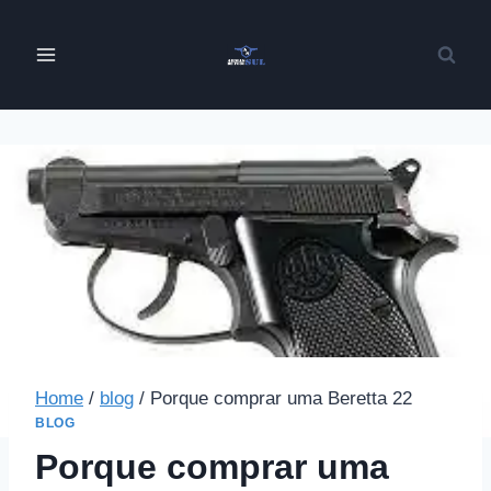
Pular
para
o
Conteúdo
Home
/
blog
/
Porque comprar uma Beretta 22
BLOG
Porque comprar uma