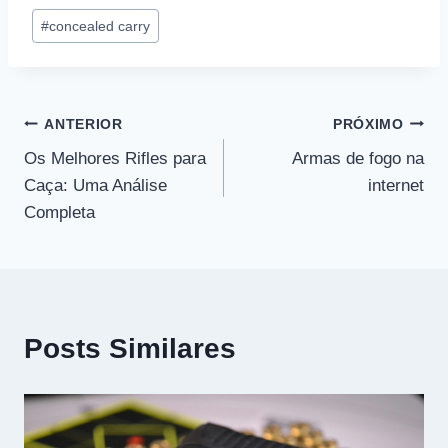
Tags
#
concealed carry
do
Post:
Navegação
ANTERIOR
PRÓXIMO
Os Melhores Rifles para
Armas de fogo na
de
Caça: Uma Análise
internet
Post
Completa
Posts Similares