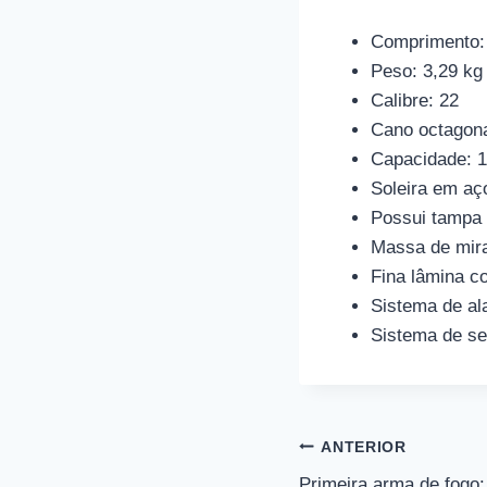
Comprimento:
Peso: 3,29 kg
Calibre: 22
Cano octagona
Capacidade: 1
Soleira em aç
Possui tampa 
Massa de mir
Fina lâmina c
Sistema de al
Sistema de se
Navegação
ANTERIOR
Primeira arma de fogo: