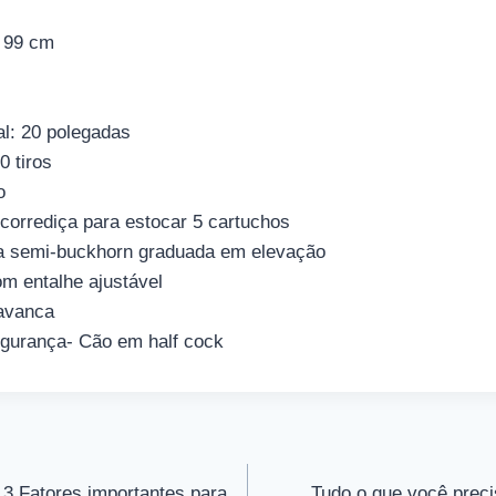
 99 cm
l: 20 polegadas
0 tiros
o
corrediça para estocar 5 cartuchos
a semi-buckhorn graduada em elevação
om entalhe ajustável
avanca
gurança- Cão em half cock
 3 Fatores importantes para
Tudo o que você preci