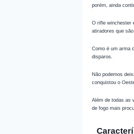
porém, ainda cont
O rifle wincheste
atiradores que são
Como é um arma de 
disparos.
Não podemos deixa
conquistou o Oeste
Além de todas as 
de fogo mais procu
Caracterís