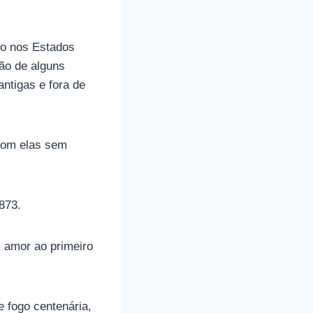
do nos Estados
ção de alguns
ntigas e fora de
 com elas sem
873.
 amor ao primeiro
e fogo centenária,