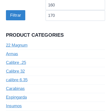
Preço
Pre
mínimo
má
Filtrar
PRODUCT CATEGORIES
22 Magnum
Armas
Calibre .25
Calibre 32
calibre 6.35
Carabinas
Espingarda
Insumos