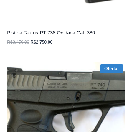
Pistola Taurus PT 738 Oxidada Cal. 380
O
O
R$
3,450.00
R$
2,750.00
preço
preço
original
atual
era:
é:
Oferta!
R$3,450.00.
R$2,750.00.