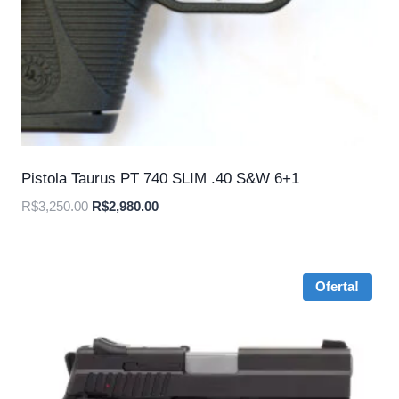
Pistola Taurus PT 740 SLIM .40 S&W 6+1
O
O
R$
3,250.00
R$
2,980.00
preço
preço
original
atual
era:
é:
Oferta!
R$3,250.00.
R$2,980.00.