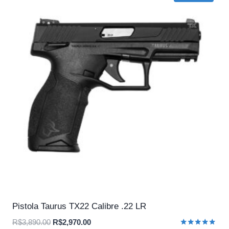
Pistola Taurus TX22 Calibre .22 LR
O
O
R$
3,890.00
R$
2,970.00