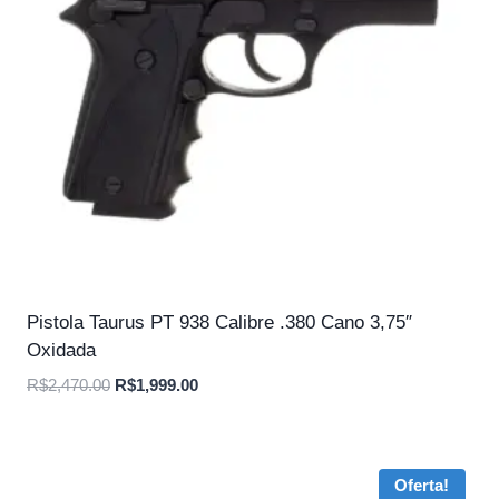
Pistola Taurus PT 938 Calibre .380 Cano 3,75″
Oxidada
O
O
R$
2,470.00
R$
1,999.00
preço
preço
original
atual
era:
é:
Oferta!
R$2,470.00.
R$1,999.00.