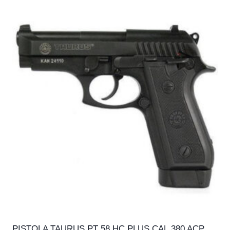
PISTOLA TAURUS PT 58 HC PLUS CAL.380 ACP,