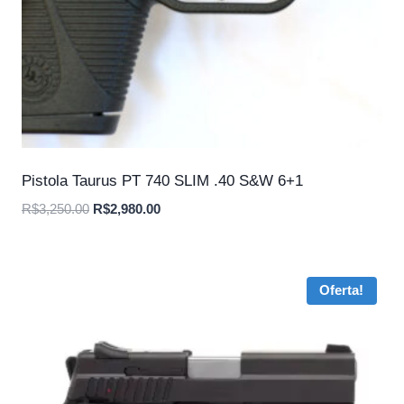
Pistola Taurus PT 740 SLIM .40 S&W 6+1
O
O
R$
3,250.00
R$
2,980.00
preço
preço
original
atual
era:
é:
Oferta!
R$3,250.00.
R$2,980.00.