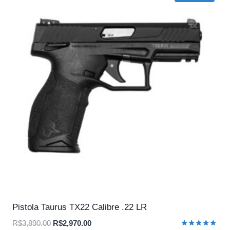
Pistola Taurus TX22 Calibre .22 LR
O
O
R$
3,890.00
R$
2,970.00