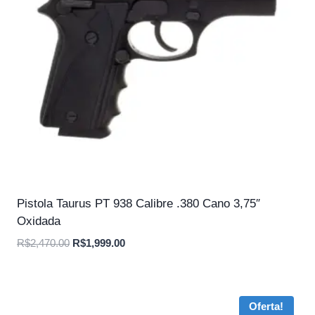
Pistola Taurus PT 938 Calibre .380 Cano 3,75″
Oxidada
O
O
R$
2,470.00
R$
1,999.00
preço
preço
original
atual
era:
é:
Oferta!
R$2,470.00.
R$1,999.00.