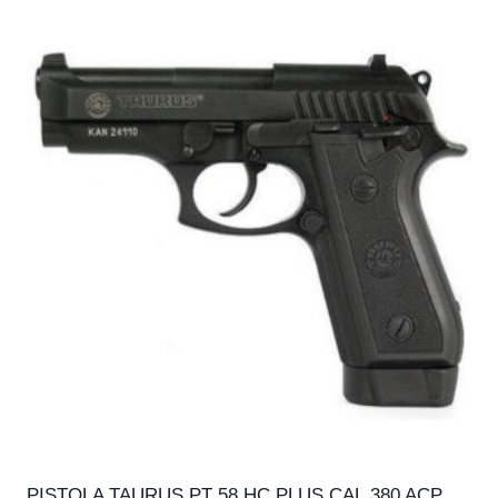
PISTOLA TAURUS PT 58 HC PLUS CAL.380 ACP,