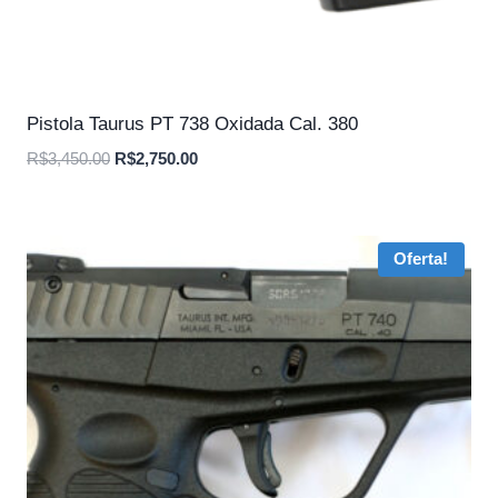
Pistola Taurus PT 738 Oxidada Cal. 380
O
O
R$
3,450.00
R$
2,750.00
preço
preço
original
atual
era:
é:
Oferta!
R$3,450.00.
R$2,750.00.