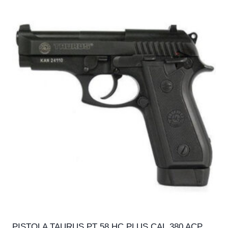
PISTOLA TAURUS PT 58 HC PLUS CAL.380 ACP,