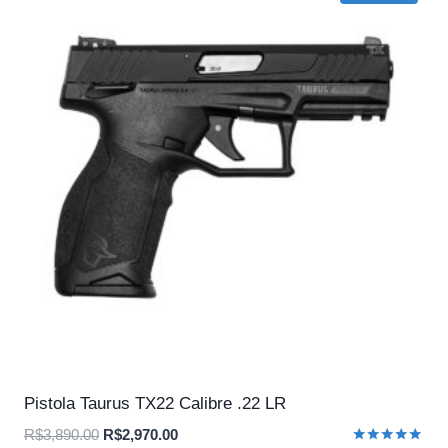
Pistola Taurus TX22 Calibre .22 LR
O
O
R$
3,890.00
R$
2,970.00