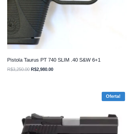
Pistola Taurus PT 740 SLIM .40 S&W 6+1
O
O
R$
3,250.00
R$
2,980.00
preço
preço
original
atual
era:
é:
Oferta!
R$3,250.00.
R$2,980.00.