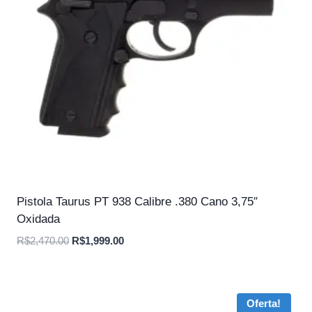
Pistola Taurus PT 938 Calibre .380 Cano 3,75″
Oxidada
O
O
R$
2,470.00
R$
1,999.00
preço
preço
original
atual
era:
é:
Oferta!
R$2,470.00.
R$1,999.00.