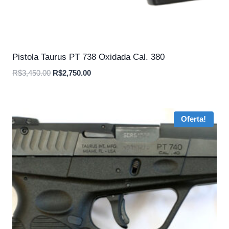
Pistola Taurus PT 738 Oxidada Cal. 380
O
O
R$
3,450.00
R$
2,750.00
preço
preço
original
atual
era:
é:
Oferta!
R$3,450.00.
R$2,750.00.