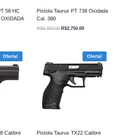
T 58 HC
Pistola Taurus PT 738 Oxidada
, OXIDADA
Cal. 380
O
O
R$
3,450.00
R$
2,750.00
preço
preço
original
atual
era:
é:
Oferta!
Oferta!
R$3,450.00.
R$2,750.00.
8 Calibre
Pistola Taurus TX22 Calibre