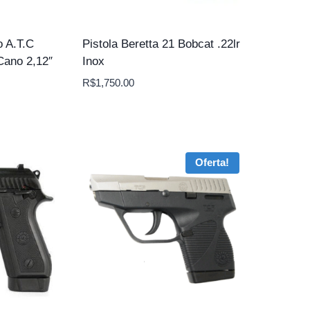
o A.T.C
Pistola Beretta 21 Bobcat .22lr
Cano 2,12″
Inox
R$
1,750.00
Oferta!