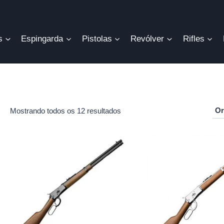
s
Espingarda
Pistolas
Revólver
Rifles
Mostrando todos os 12 resultados
r
o
mo