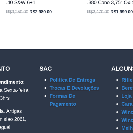
.40 S&W 6+1
.380 Cano 3,75″ Oxi
O
O
O
R$
3,250.00
R$
2,980.00
R$
2,470.00
R$
1,999.00
preço
preço
preço
original
atual
original
era:
é:
era:
R$3,250.00.
R$2,980.00.
R$2,470.00
NTO
SAC
ALGUN
Política De Entrega
Rifl
tendimento
:
Trocas E Devoluções
Bere
a Sexta-feira
Formas De
Loja
23hrs
Pagamento
Cara
da. Artigas
Winc
nislao 2061,
Winc
aguai
Melh