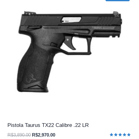
Pistola Taurus TX22 Calibre .22 LR
O
O
R$
3,890.00
R$
2,970.00