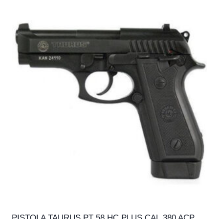
PISTOLA TAURUS PT 58 HC PLUS CAL.380 ACP,