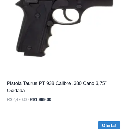
Pistola Taurus PT 938 Calibre .380 Cano 3,75″
Oxidada
O
O
R$
2,470.00
R$
1,999.00
preço
preço
original
atual
era:
é:
Oferta!
R$2,470.00.
R$1,999.00.