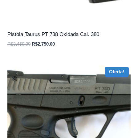
Pistola Taurus PT 738 Oxidada Cal. 380
O
O
R$
3,450.00
R$
2,750.00
preço
preço
original
atual
era:
é:
Oferta!
R$3,450.00.
R$2,750.00.