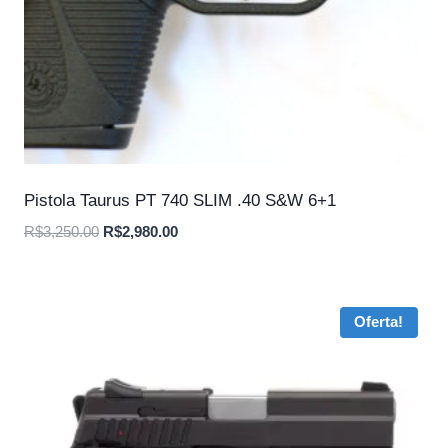
Pistola Taurus PT 740 SLIM .40 S&W 6+1
O
O
R$
3,250.00
R$
2,980.00
preço
preço
original
atual
era:
é:
Oferta!
R$3,250.00.
R$2,980.00.