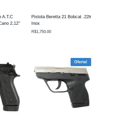
o A.T.C
Pistola Beretta 21 Bobcat .22lr
Cano 2,12″
Inox
R$
1,750.00
Oferta!