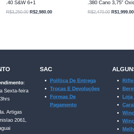
.40 S&W 6+1
.380 Cano 3,75″ Oxi
O
O
O
R$
3,250.00
R$
2,980.00
R$
2,470.00
R$
1,999.00
preço
preço
preço
original
atual
original
era:
é:
era:
R$3,250.00.
R$2,980.00.
R$2,470.00
NTO
SAC
ALGUN
Política De Entrega
Rifl
tendimento
:
Trocas E Devoluções
Bere
a Sexta-feira
Formas De
Loja
23hrs
Pagamento
Cara
da. Artigas
Winc
nislao 2061,
Winc
aguai
Melh