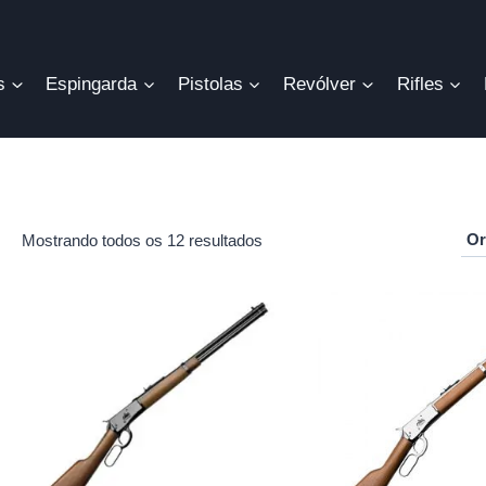
s
Espingarda
Pistolas
Revólver
Rifles
Mostrando todos os 12 resultados
r
o
mo