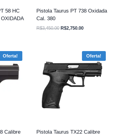
T 58 HC
Pistola Taurus PT 738 Oxidada
, OXIDADA
Cal. 380
O
O
R$
3,450.00
R$
2,750.00
preço
preço
original
atual
era:
é:
Oferta!
Oferta!
R$3,450.00.
R$2,750.00.
8 Calibre
Pistola Taurus TX22 Calibre