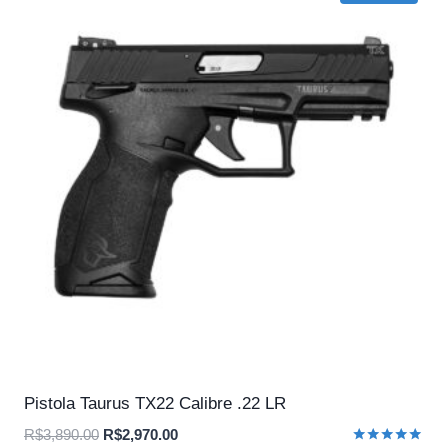
Pistola Taurus TX22 Calibre .22 LR
O
O
R$
3,890.00
R$
2,970.00