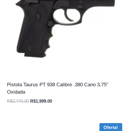
Pistola Taurus PT 938 Calibre .380 Cano 3,75″
Oxidada
O
O
R$
2,470.00
R$
1,999.00
preço
preço
original
atual
era:
é:
Oferta!
R$2,470.00.
R$1,999.00.