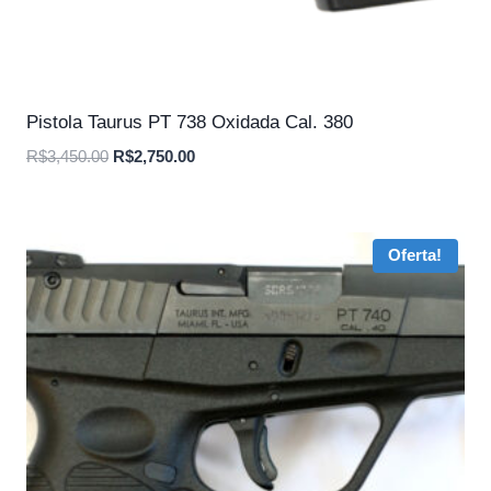
Pistola Taurus PT 738 Oxidada Cal. 380
O
O
R$
3,450.00
R$
2,750.00
preço
preço
original
atual
era:
é:
Oferta!
R$3,450.00.
R$2,750.00.