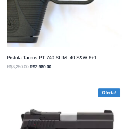
Pistola Taurus PT 740 SLIM .40 S&W 6+1
O
O
R$
3,250.00
R$
2,980.00
preço
preço
original
atual
era:
é:
Oferta!
R$3,250.00.
R$2,980.00.