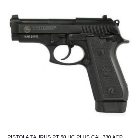
PISTOLA TAURUS PT 58 HC PLUS CAL.380 ACP,