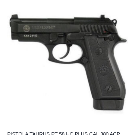
PISTOLA TAURUS PT 58 HC PLUS CAL.380 ACP,