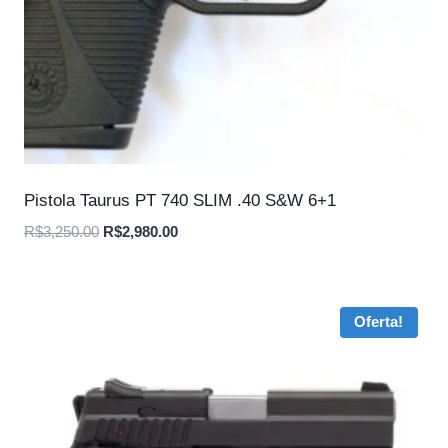
Pistola Taurus PT 740 SLIM .40 S&W 6+1
O
O
R$
3,250.00
R$
2,980.00
preço
preço
original
atual
era:
é:
Oferta!
R$3,250.00.
R$2,980.00.