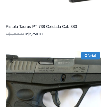
Pistola Taurus PT 738 Oxidada Cal. 380
O
O
R$
3,450.00
R$
2,750.00
preço
preço
original
atual
era:
é:
Oferta!
R$3,450.00.
R$2,750.00.