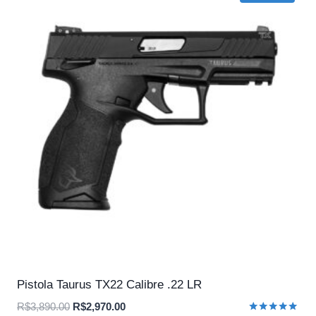
Pistola Taurus TX22 Calibre .22 LR
O
O
R$
3,890.00
R$
2,970.00