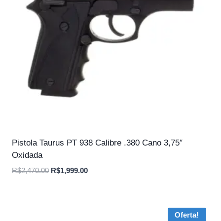
Pistola Taurus PT 938 Calibre .380 Cano 3,75″
Oxidada
O
O
R$
2,470.00
R$
1,999.00
preço
preço
original
atual
era:
é:
Oferta!
R$2,470.00.
R$1,999.00.