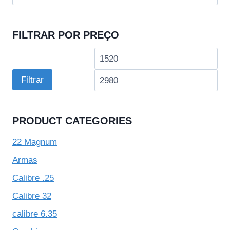
por:
FILTRAR POR PREÇO
Preço
Pre
mínimo
má
Filtrar
PRODUCT CATEGORIES
22 Magnum
Armas
Calibre .25
Calibre 32
calibre 6.35