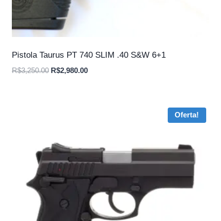
Pistola Taurus PT 740 SLIM .40 S&W 6+1
O
O
R$
3,250.00
R$
2,980.00
preço
preço
original
atual
era:
é:
Oferta!
R$3,250.00.
R$2,980.00.