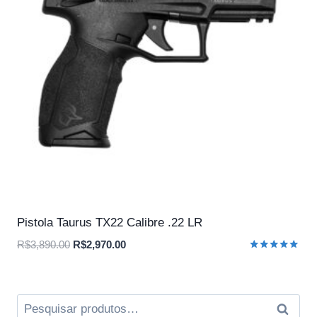
Pistola Taurus TX22 Calibre .22 LR
O
O
R$
3,890.00
R$
2,970.00
Avaliação
preço
preço
5.00
original
atual
de 5
era:
é:
Pesquisar
Pesqui
R$3,890.00.
R$2,970.00.