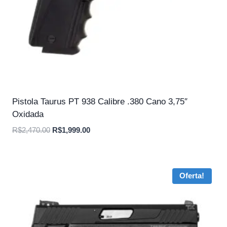
Pistola Taurus PT 938 Calibre .380 Cano 3,75″
Oxidada
O
O
R$
2,470.00
R$
1,999.00
preço
preço
original
atual
era:
é:
Oferta!
R$2,470.00.
R$1,999.00.