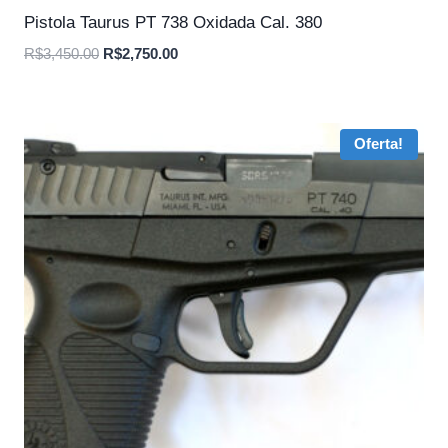
Pistola Taurus PT 738 Oxidada Cal. 380
O
O
R$
3,450.00
R$
2,750.00
preço
preço
original
atual
era:
é:
Oferta!
R$3,450.00.
R$2,750.00.