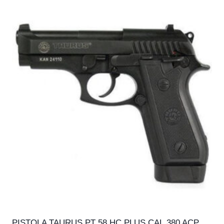
PISTOLA TAURUS PT 58 HC PLUS CAL.380 ACP,