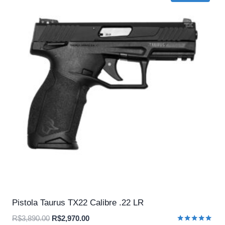
Pistola Taurus TX22 Calibre .22 LR
O
O
R$
3,890.00
R$
2,970.00