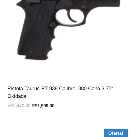
Pistola Taurus PT 938 Calibre .380 Cano 3,75″
Oxidada
O
O
R$
2,470.00
R$
1,999.00
preço
preço
original
atual
era:
é:
Oferta!
R$2,470.00.
R$1,999.00.