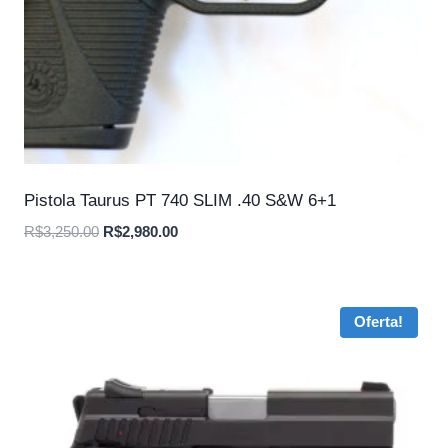
Pistola Taurus PT 740 SLIM .40 S&W 6+1
O
O
R$
3,250.00
R$
2,980.00
preço
preço
original
atual
era:
é:
Oferta!
R$3,250.00.
R$2,980.00.