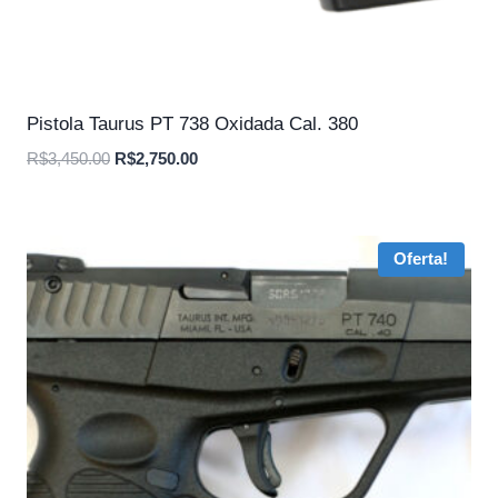
Pistola Taurus PT 738 Oxidada Cal. 380
O
O
R$
3,450.00
R$
2,750.00
preço
preço
original
atual
era:
é:
Oferta!
R$3,450.00.
R$2,750.00.